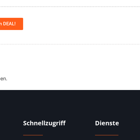
m DEAL!
en.
Schnellzugriff
Dienste