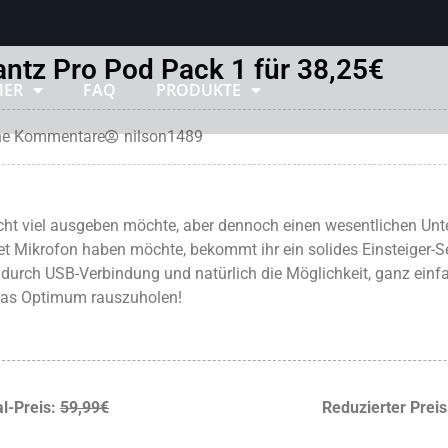
ntz Pro Pod Pack 1 für 38,25€
MER
FAQ
PRODUKTE
‏‏‎ ‎
‏‏‎ ‎
ne Kommentare
nilson1489
cht viel ausgeben möchte, aber dennoch einen wesentlichen Unt
t Mikrofon haben möchte, bekommt ihr ein solides Einsteiger-S
 durch USB-Verbindung und natürlich die Möglichkeit, ganz einfa
as Optimum rauszuholen!
al-Preis:
59,99€
Reduzierter Preis