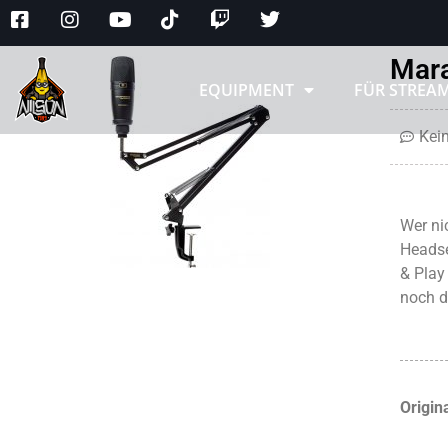
Mara
EQUIPMENT
FÜR STREA
Kei
Wer ni
Headse
& Play
noch d
Origin